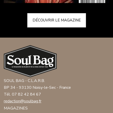
DÉCOUVRIR LE MAGAZINE
SOUL BAG - C.L.A.R.B.
BP 34 - 93130 Noisy-le-Sec - France
Tél. 07 82 42 84 67
redaction@soulbag.fr
MAGAZINES