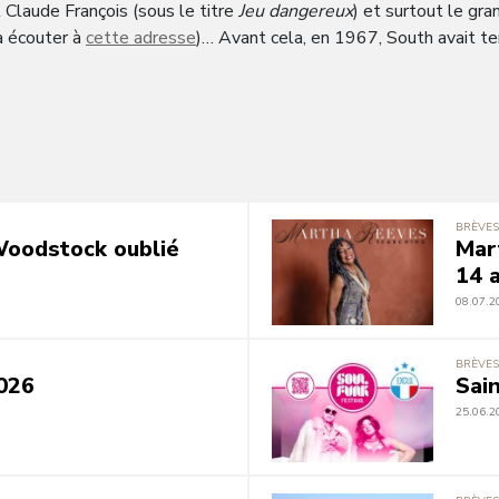
t Claude François (sous le titre
Jeu dangereux
) et surtout le gr
à écouter à
cette adresse
)… Avant cela, en 1967, South avait ten
BRÈVES
 Woodstock oublié
Mar
14 a
08.07.2
BRÈVES
026
Sai
25.06.2