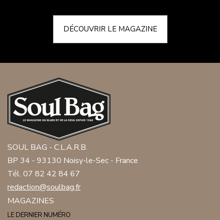
DÉCOUVRIR LE MAGAZINE
SOUL BAG - C.L.A.R.B.
BP 34 - 93130 Noisy-le-Sec - France
Tél. 07 82 42 84 67
redaction@soulbag.fr
MAGAZINES
LE DERNIER NUMÉRO