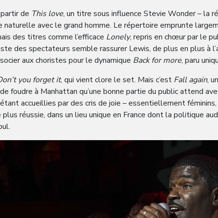
partir de
This love
, un titre sous influence Stevie Wonder – la r
e naturelle avec le grand homme. Le répertoire emprunte large
is des titres comme l’efficace
Lonely
, repris en chœur par le pu
siaste des spectateurs semble rassurer Lewis, de plus en plus à l’
ssocier aux choristes pour le dynamique
Back for more
, paru uni
on’t you forget it
, qui vient clore le set. Mais c’est
Fall again
, u
p de foudre à Manhattan qu’une bonne partie du public attend av
 étant accueillies par des cris de joie – essentiellement féminins, 
e plus réussie, dans un lieu unique en France dont la politique 
ul.