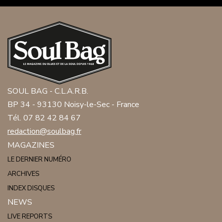
SOUL BAG - C.L.A.R.B.
BP 34 - 93130 Noisy-le-Sec - France
Tél. 07 82 42 84 67
redaction@soulbag.fr
MAGAZINES
LE DERNIER NUMÉRO
ARCHIVES
INDEX DISQUES
NEWS
LIVE REPORTS