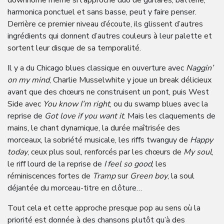
downhome même si l’approche duo de guitares, batterie,
harmonica ponctuel et sans basse, peut y faire penser.
Derrière ce premier niveau d’écoute, ils glissent d’autres
ingrédients qui donnent d’autres couleurs à leur palette et
sortent leur disque de sa temporalité.
Il y a du Chicago blues classique en ouverture avec
Naggin’
on my mind
, Charlie Musselwhite y joue un break délicieux
avant que des chœurs ne construisent un pont, puis West
Side avec
You know I’m right
, ou du swamp blues avec la
reprise de
Got love if you want it
. Mais les claquements de
mains, le chant dynamique, la durée maîtrisée des
morceaux, la sobriété musicale, les riffs twanguy de
Happy
today
, ceux plus soul, renforcés par les chœurs de
My soul
,
le riff lourd de la reprise de
I feel so good
, les
réminiscences fortes de
Tramp
sur
Green boy
, la soul
déjantée du morceau-titre en clôture…
Tout cela et cette approche presque pop au sens où la
priorité est donnée à des chansons plutôt qu’à des