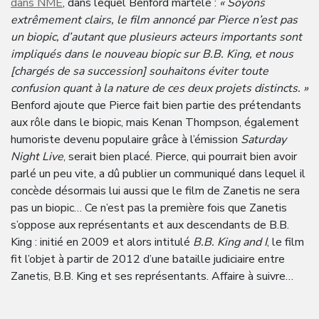
dans NME
, dans lequel Benford martèle :
« Soyons
extrêmement clairs, le film annoncé par Pierce n’est pas
un biopic, d’autant que plusieurs acteurs importants sont
impliqués dans le nouveau biopic sur B.B. King, et nous
[chargés de sa succession] souhaitons éviter toute
confusion quant à la nature de ces deux projets distincts. »
Benford ajoute que Pierce fait bien partie des prétendants
aux rôle dans le biopic, mais Kenan Thompson, également
humoriste devenu populaire grâce à l’émission
Saturday
Night Live
, serait bien placé. Pierce, qui pourrait bien avoir
parlé un peu vite, a dû publier un communiqué dans lequel il
concède désormais lui aussi que le film de Zanetis ne sera
pas un biopic… Ce n’est pas la première fois que Zanetis
s’oppose aux représentants et aux descendants de B.B.
King : initié en 2009 et alors intitulé
B.B. King and I
, le film
fit l’objet à partir de 2012 d’une bataille judiciaire entre
Zanetis, B.B. King et ses représentants. Affaire à suivre…