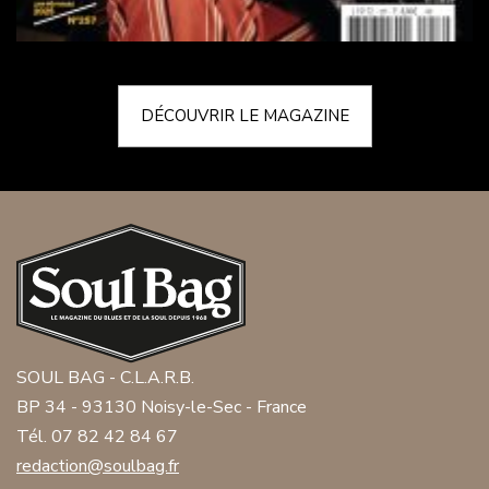
DÉCOUVRIR LE MAGAZINE
SOUL BAG - C.L.A.R.B.
BP 34 - 93130 Noisy-le-Sec - France
Tél. 07 82 42 84 67
redaction@soulbag.fr