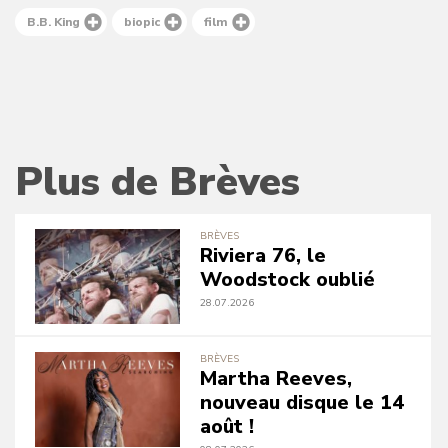
B.B. King
biopic
film
Plus de Brèves
BRÈVES
Riviera 76, le
Woodstock oublié
28.07.2026
BRÈVES
Martha Reeves,
nouveau disque le 14
août !