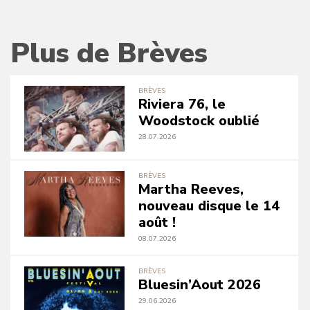
Plus de Brèves
BRÈVES
Riviera 76, le
Woodstock oublié
28.07.2026
BRÈVES
Martha Reeves,
nouveau disque le 14
août !
08.07.2026
BRÈVES
Bluesin’Aout 2026
29.06.2026