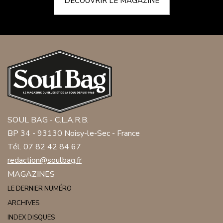
DÉCOUVRIR LE MAGAZINE
SOUL BAG - C.L.A.R.B.
BP 34 - 93130 Noisy-le-Sec - France
Tél. 07 82 42 84 67
redaction@soulbag.fr
MAGAZINES
LE DERNIER NUMÉRO
ARCHIVES
INDEX DISQUES