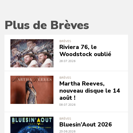
Plus de Brèves
BRÈVES
Riviera 76, le
Woodstock oublié
28.07.2026
BRÈVES
Martha Reeves,
nouveau disque le 14
août !
08.07.2026
BRÈVES
Bluesin’Aout 2026
29.06.2026