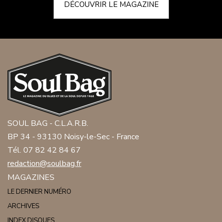
DÉCOUVRIR LE MAGAZINE
SOUL BAG - C.L.A.R.B.
BP 34 - 93130 Noisy-le-Sec - France
Tél. 07 82 42 84 67
redaction@soulbag.fr
MAGAZINES
LE DERNIER NUMÉRO
ARCHIVES
INDEX DISQUES