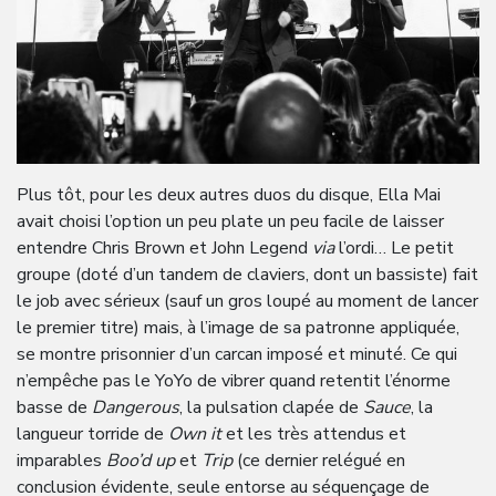
Plus tôt, pour les deux autres duos du disque, Ella Mai
avait choisi l’option un peu plate un peu facile de laisser
entendre Chris Brown et John Legend
via
l’ordi… Le petit
groupe (doté d’un tandem de claviers, dont un bassiste) fait
le job avec sérieux (sauf un gros loupé au moment de lancer
le premier titre) mais, à l’image de sa patronne appliquée,
se montre prisonnier d’un carcan imposé et minuté. Ce qui
n’empêche pas le YoYo de vibrer quand retentit l’énorme
basse de
Dangerous
, la pulsation clapée de
Sauce
, la
langueur torride de
Own it
et les très attendus et
imparables
Boo’d up
et
Trip
(ce dernier relégué en
conclusion évidente, seule entorse au séquençage de