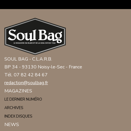
SOUL BAG - C.L.A.R.B.
BP 34 - 93130 Noisy-le-Sec - France
Tél. 07 82 42 84 67
redaction@soulbag.fr
MAGAZINES
LE DERNIER NUMÉRO
ARCHIVES
INDEX DISQUES
NEWS