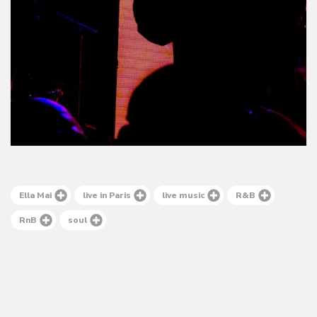
Ella Mai
live in Paris
live music
R&B
RnB
soul