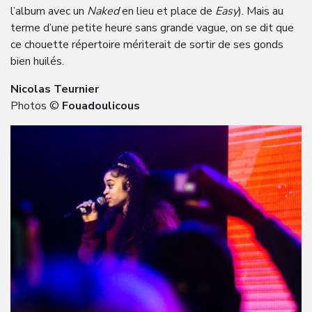
l’album avec un
Naked
en lieu et place de
Easy
). Mais au
terme d’une petite heure sans grande vague, on se dit que
ce chouette répertoire mériterait de sortir de ses gonds
bien huilés.
Nicolas Teurnier
Photos ©
Fouadoulicous