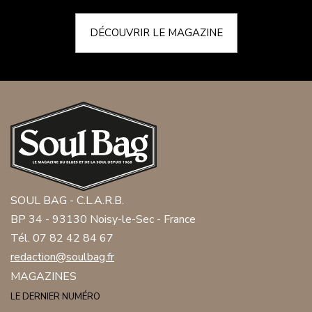
DÉCOUVRIR LE MAGAZINE
SOUL BAG - C.L.A.R.B.
BP 34 - 93130 Noisy-le-Sec - France
Tél. 07 82 42 84 67
redaction@soulbag.fr
MAGAZINES
LE DERNIER NUMÉRO