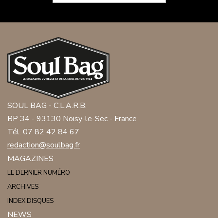
SOUL BAG - C.L.A.R.B.
BP 34 - 93130 Noisy-le-Sec - France
Tél. 07 82 42 84 67
redaction@soulbag.fr
MAGAZINES
LE DERNIER NUMÉRO
ARCHIVES
INDEX DISQUES
NEWS