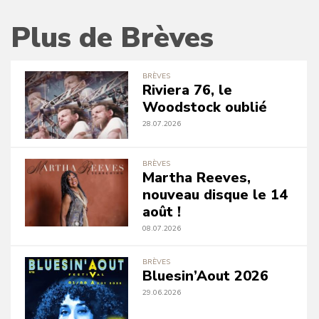
Plus de Brèves
BRÈVES
Riviera 76, le
Woodstock oublié
28.07.2026
BRÈVES
Martha Reeves,
nouveau disque le 14
août !
08.07.2026
BRÈVES
Bluesin’Aout 2026
29.06.2026