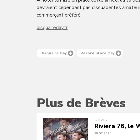
À noter la mise en place cette année, au vu des
devraient cependant pas dissuader les amateurs
commerçant préféré.
disquaireday.fr
Disquaire Day
Record Store Day
Plus de Brèves
BRÈVES
Riviera 76, le
28.07.2026