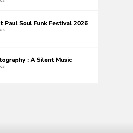
026
nt Paul Soul Funk Festival 2026
026
tography : A Silent Music
026