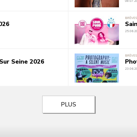
08.07.2
BRÈVES
026
Sai
25.06.2
BRÈVES
Sur Seine 2026
Pho
23.06.2
PLUS