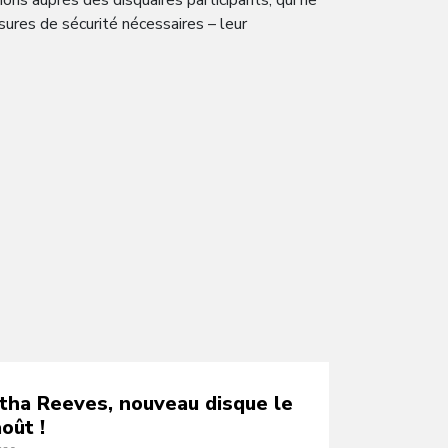
ons auprès des disquaires participants, qui ne
ures de sécurité nécessaires – leur
tha Reeves, nouveau disque le
oût !