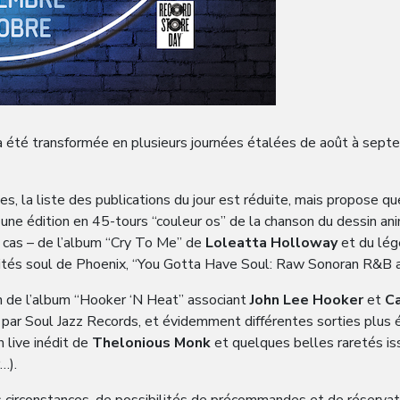
 a été transformée en plusieurs journées étalées de août à septem
les, la liste des publications du jour est réduite, mais propose 
à une édition en 45-tours “couleur os” de la chanson du dessin a
x cas – de l’album “Cry To Me” de
Loleatta Holloway
et du lég
rités soul de Phoenix, “You Gotta Have Soul: Raw Sonoran R&B
 de l’album “Hooker ‘N Heat” associant
John Lee Hooker
et
C
par Soul Jazz Records, et évidemment différentes sorties plus 
 live inédit de
Thelonious Monk
et quelques belles raretés is
…).