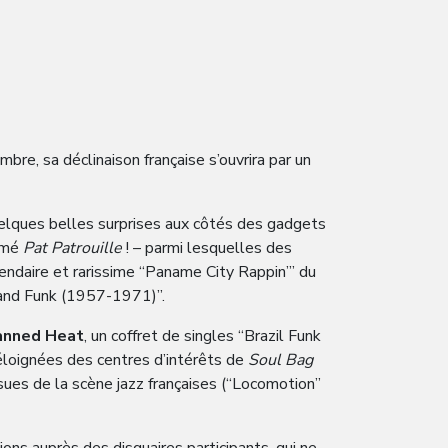
bre, sa déclinaison française s’ouvrira par un
quelques belles surprises aux côtés des gadgets
nimé
Pat Patrouille
! – parmi lesquelles des
endaire et rarissime “Paname City Rappin’” du
 and Funk (1957-1971)”.
anned Heat
, un coffret de singles “Brazil Funk
éloignées des centres d’intérêts de
Soul Bag
sues de la scène jazz françaises (“Locomotion”