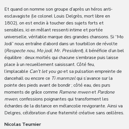
Et quand on nomme son groupe d’après un héros anti-
esclavagiste (le colonel Louis Delgrès, mort libre en
1802), on est enclin à toucher des sujets forts et
sensibles, ici en mêlant ressenti intime et portée
universelle, véritable marque des grandes chansons. Si “Mo
Jodi” nous entraîne d’abord dans un tourbillon de révolte
(
Respecte nou,
Mo jodi
,
Mr. President
), il bénéficie d’un bel
équilibre : deux moitiés qui chacune s’embrase puis laisse
place à un recueillement saisissant. Côté feu,
l’implacable
Can’t let you go
et sa pulsation empreinte de
dancehall ou encore ce
Ti manmzel
qui s’avance sur la
pointe des pieds avant de bondir ; côté eau, des purs
moments de grâce comme
Ramene mwen
et
Pardone
mwen
, confessions poignantes qui transforment les
échardes de la distance en mélancolie revigorante. Ainsi va
Delgres, célébration d’une fraternité créative sans œillères.
Nicolas Teurnier