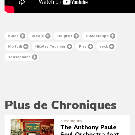
blues
créole
Delgres
Guadeloupe
Mo Jodi
Nicolas Teurnier
Pias
rock
sousaphone
Plus de Chroniques
CHRONIQUES
The Anthony Paule
Soul Orchestra feat.