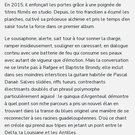
En 2015, il enfonçait les portes grâce à une poignée de
titres filmés en studio. Depuis, le trio francilien a écumé les
planches, cultivé sa précieuse alchimie et pris le temps d’en
saisir toute la force dans ce premier album.
Le sousaphone, alerte, sait tour à tour sonner la charge,
ramper insidieusement, souligner en caressant, en dialogue
continu avec une batterie de feu qui consume ses peaux
avec autant de vigueur que d’émotion. Mais la conversation
ne se limite pas à Rafgee et Baptiste Brondy, elle inclut
dans ses moindres interstices la guitare habitée de Pascal
Danaë. Salves slidées, riffs tueurs, contrechants
électrisants doublés d’un phrasé polymorphe
particulièrement aiguisé : le quinqua d’Argenteuil démontre
à quel point son riche parcours a pris un nouvel élan en
trouvant dans la transe du blues originel une manière de se
reconnecter à ses racines guadeloupéennes. D’où ce chant
en créole qui prend aux tripes en jetant un pont entre le
Delta, la Louisiane et les Antilles.