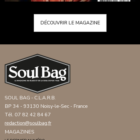
DÉCOUVRIR LE MAGAZINE
SOUL BAG - C.L.A.R.B.
BP 34 - 93130 Noisy-le-Sec - France
Tél. 07 82 42 84 67
redaction@soulbag.fr
MAGAZINES