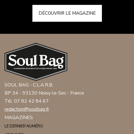
DÉCOUVRIR LE MAGAZINE
SOUL BAG - C.L.A.R.B.
BP 34 - 93130 Noisy-le-Sec - France
Tél. 07 82 42 84 67
redaction@soulbag.fr
MAGAZINES
LE DERNIER NUMÉRO