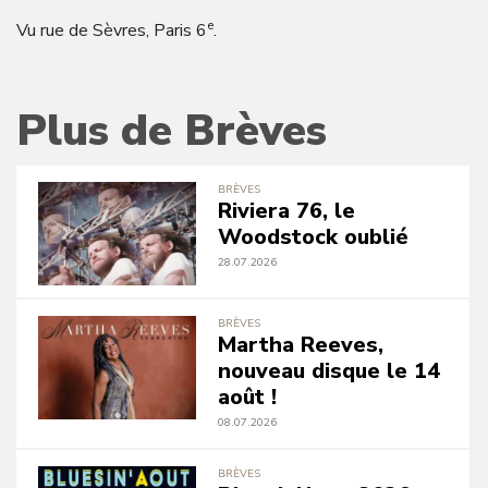
e
Vu rue de Sèvres, Paris 6
.
Plus de Brèves
BRÈVES
Riviera 76, le
Woodstock oublié
28.07.2026
BRÈVES
Martha Reeves,
nouveau disque le 14
août !
08.07.2026
BRÈVES