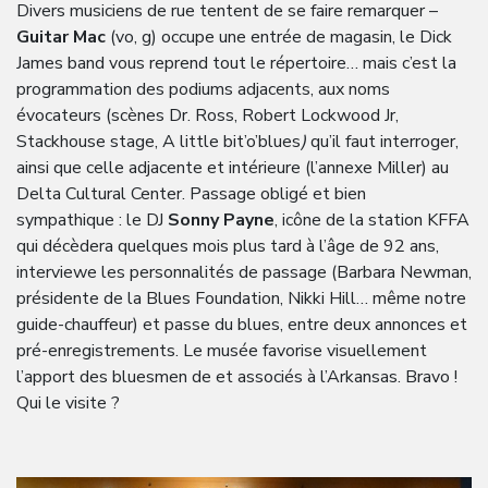
Divers musiciens de rue tentent de se faire remarquer –
Guitar Mac
(vo, g) occupe une entrée de magasin, le Dick
James band vous reprend tout le répertoire… mais c’est la
programmation des podiums adjacents, aux noms
évocateurs (scènes Dr. Ross, Robert Lockwood Jr,
Stackhouse stage, A little bit’o’blues
)
qu’il faut interroger,
ainsi que celle adjacente et intérieure (l’annexe Miller) au
Delta Cultural Center. Passage obligé et bien
sympathique : le DJ
Sonny Payne
, icône de la station KFFA
qui décèdera quelques mois plus tard à l’âge de 92 ans,
interviewe les personnalités de passage (Barbara Newman,
présidente de la Blues Foundation, Nikki Hill… même notre
guide-chauffeur) et passe du blues, entre deux annonces et
pré-enregistrements. Le musée favorise visuellement
l’apport des bluesmen de et associés à l’Arkansas. Bravo !
Qui le visite ?