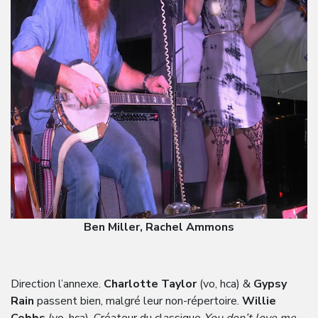
Ben Miller, Rachel Ammons
Direction l’annexe.
Charlotte Taylor
(vo, hca) &
Gypsy
Rain
passent bien, malgré leur non-répertoire.
Willie
Cobbs
(vo, hca). Créateur du classique
You don’t love me