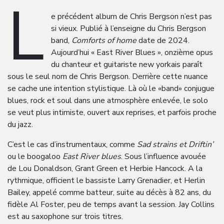
L
e précédent album de Chris Bergson n’est pas
si vieux. Publié à l’enseigne du Chris Bergson
band,
Comforts of home
date de 2024.
Aujourd’hui « East River Blues », onzième opus
du chanteur et guitariste new yorkais paraît
sous le seul nom de Chris Bergson. Derrière cette nuance
se cache une intention stylistique. Là où le «band» conjugue
blues, rock et soul dans une atmosphère enlevée, le solo
se veut plus intimiste, ouvert aux reprises, et parfois proche
du jazz.
C’est le cas d’instrumentaux, comme
Sad strains et Driftin’
ou le boogaloo
East River blues
. Sous l’influence avouée
de Lou Donaldson, Grant Green et Herbie Hancock. A la
rythmique, officient le bassiste Larry Grenadier, et Herlin
Bailey, appelé comme batteur, suite au décès à 82 ans, du
fidèle Al Foster, peu de temps avant la session. Jay Collins
est au saxophone sur trois titres.