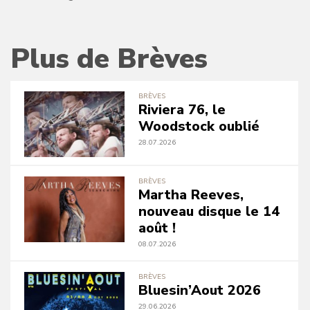
Plus de Brèves
BRÈVES
Riviera 76, le
Woodstock oublié
28.07.2026
BRÈVES
Martha Reeves,
nouveau disque le 14
août !
08.07.2026
BRÈVES
Bluesin’Aout 2026
29.06.2026