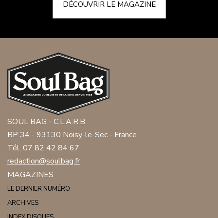
DÉCOUVRIR LE MAGAZINE
SOUL BAG - C.L.A.R.B.
BP 34 - 93130 Noisy-le-Sec - France
Tél. 07 82 42 84 67
redaction@soulbag.fr
MAGAZINES
LE DERNIER NUMÉRO
ARCHIVES
INDEX DISQUES