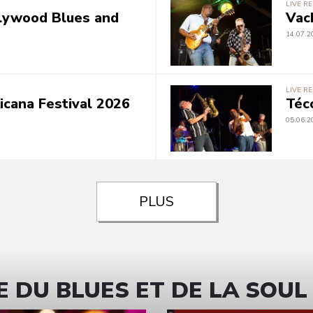
LIVE R
llywood Blues and
Vac
14.07.2
LIVE R
cana Festival 2026
Téc
05.06.2
PLUS
 DU BLUES ET DE LA SOUL