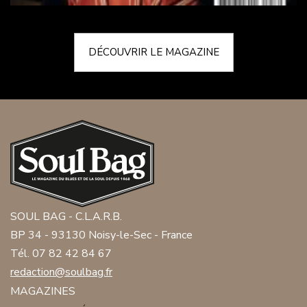
DÉCOUVRIR LE MAGAZINE
SOUL BAG - C.L.A.R.B.
BP 34 - 93130 Noisy-le-Sec - France
Tél. 07 82 42 84 67
redaction@soulbag.fr
MAGAZINES