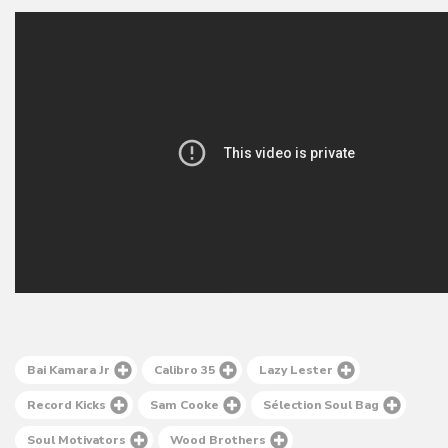
Bai Kamara Jr
Calibro 35
Lazy Lester
Record Kicks
Sam Cooke
Sélection Soul Bag
Soul Motivators
Wood Brothers