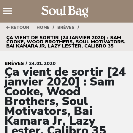
;
/
/
RETOUR
HOME
BRÈVES
ÇA VIENT DE SORTIR [24 JANVIER 2020] : SAM
COOKE, WOOD BROTHERS, SOUL MOTIVATORS,
BAI KAMARA JR, LAZY LESTER, CALIBRO 35
BRÈVES
/ 24.01.2020
Ça vient de sortir [24
janvier 2020] : Sam
Cooke, Wood
Brothers, Soul
Motivators, Bai
Kamara Jr, Lazy
Lester, Calibro 35