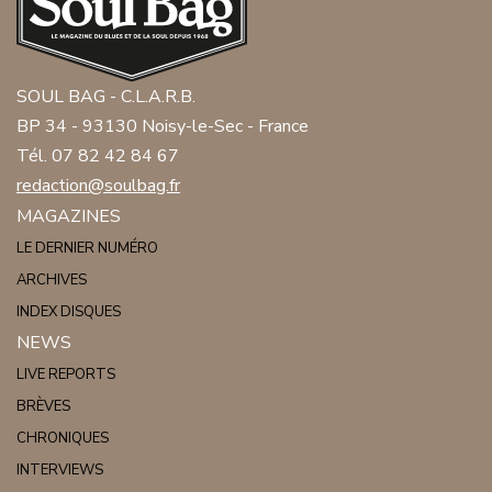
SOUL BAG - C.L.A.R.B.
BP 34 - 93130 Noisy-le-Sec - France
Tél. 07 82 42 84 67
redaction@soulbag.fr
MAGAZINES
LE DERNIER NUMÉRO
ARCHIVES
INDEX DISQUES
NEWS
LIVE REPORTS
BRÈVES
CHRONIQUES
INTERVIEWS