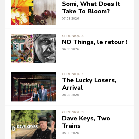
Somi, What Does It
Take To Bloom?
07.08.2026
CHRONIQUES
NO Things, le retour !
06.08.2026
CHRONIQUES
The Lucky Losers,
Arrival
06.08.2026
CHRONIQUES
Dave Keys, Two
Trains
05.08.2026