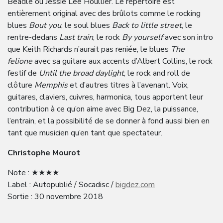
Beadle ou Jessie Lee Houllier. Le répertoire est
entièrement original avec des brûlots comme le rocking
blues
Bout you
, le soul blues
Back to little street
, le
rentre-dedans
Last train
, le rock
By yourself
avec son intro
que Keith Richards n’aurait pas reniée, le blues
The
felione
avec sa guitare aux accents d’Albert Collins, le rock
festif de
Until
the broad daylight
, le rock and roll de
clôture
Memphis
et d’autres titres à l’avenant. Voix,
guitares, claviers, cuivres, harmonica, tous apportent leur
contribution à ce qu’on aime avec Big Dez, la puissance,
l’entrain, et la possibilité de se donner à fond aussi bien en
tant que musicien qu’en tant que spectateur.
Christophe Mourot
Note : ★★★★
Label : Autopublié / Socadisc /
bigdez.com
Sortie : 30 novembre 2018