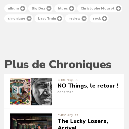
album
Big Dez
blues
Christophe Mourot
chronique
Last Train
review
rock
Plus de Chroniques
CHRONIQUES
NO Things, le retour !
06.08.2026
CHRONIQUES
The Lucky Losers,
Arrival