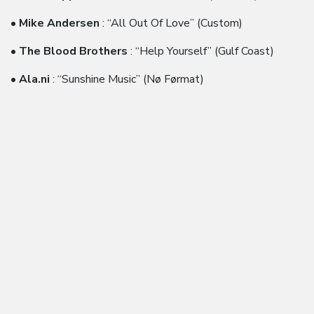
•
Mike Andersen
: “All Out Of Love” (Custom)
•
The Blood Brothers
: “Help Yourself” (Gulf Coast)
•
Ala.ni
: “Sunshine Music” (Nø Førmat)