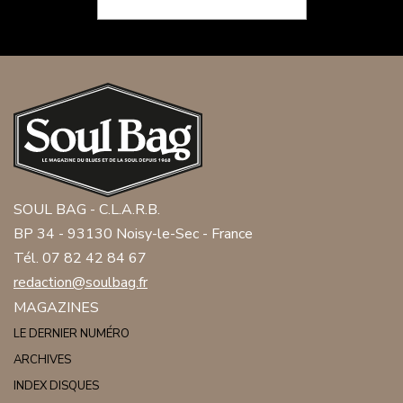
SOUL BAG - C.L.A.R.B.
BP 34 - 93130 Noisy-le-Sec - France
Tél. 07 82 42 84 67
redaction@soulbag.fr
MAGAZINES
LE DERNIER NUMÉRO
ARCHIVES
INDEX DISQUES