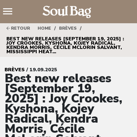
;
/
/
RETOUR
HOME
BRÈVES
BEST NEW RELEASES [SEPTEMBER 19, 2025] :
JOY CROOKES, KYSHONA, KOJEY RADICAL,
KENDRA MORRIS, CÉCILE MCLORIN SALVANT,
MISSISSIPPI HEAT…
BRÈVES
/ 19.09.2025
Best new releases
[September 19,
2025] : Joy Crookes,
Kyshona, Kojey
Radical, Kendra
Morris, Cécile