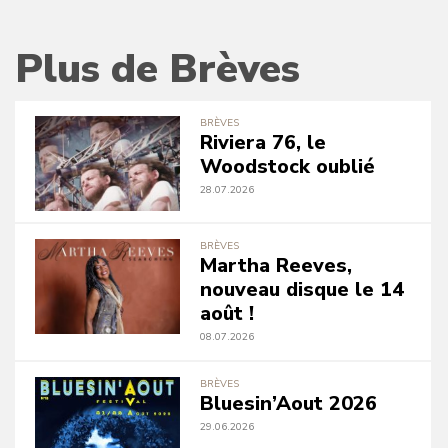
Plus de Brèves
BRÈVES
Riviera 76, le
Woodstock oublié
28.07.2026
BRÈVES
Martha Reeves,
nouveau disque le 14
août !
08.07.2026
BRÈVES
Bluesin’Aout 2026
29.06.2026