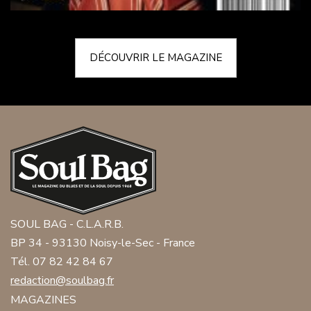
DÉCOUVRIR LE MAGAZINE
SOUL BAG - C.L.A.R.B.
BP 34 - 93130 Noisy-le-Sec - France
Tél. 07 82 42 84 67
redaction@soulbag.fr
MAGAZINES