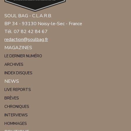
SOUL BAG - C.L.A.R.B.
BP 34 - 93130 Noisy-le-Sec - France
Tél. 07 82 42 84 67
redaction@soulbag.fr
MAGAZINES
LE DERNIER NUMÉRO
ARCHIVES
INDEX DISQUES
NEWS
LIVE REPORTS
BRÈVES
CHRONIQUES
INTERVIEWS
HOMMAGES