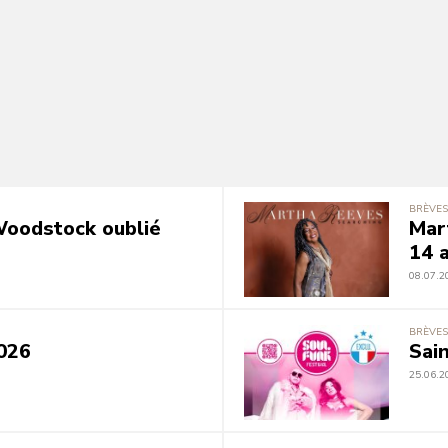
BRÈVES
 Woodstock oublié
Mar
14 a
08.07.2
BRÈVES
026
Sai
25.06.2