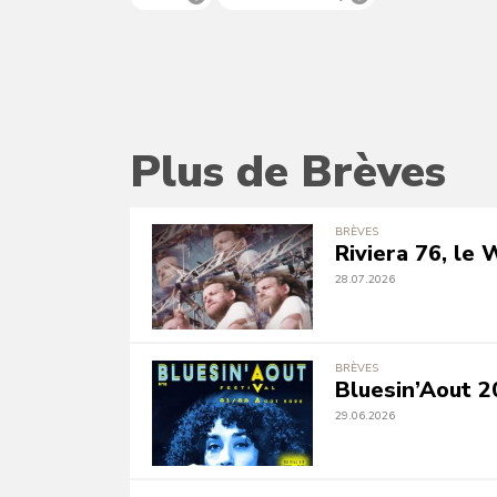
Plus de Brèves
BRÈVES
Riviera 76, le
28.07.2026
BRÈVES
Bluesin’Aout 2
29.06.2026