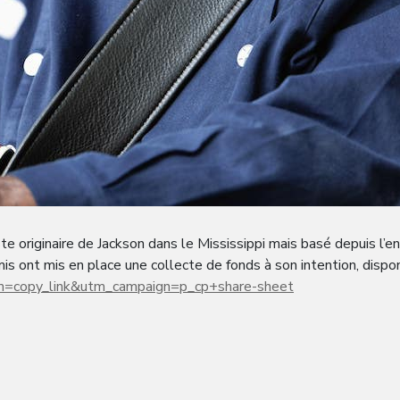
te originaire de Jackson dans le Mississippi mais basé depuis l’e
 ont mis en place une collecte de fonds à son intention, disponi
=copy_link&utm_campaign=p_cp+share-sheet