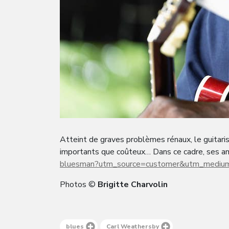
Atteint de graves problèmes rénaux, le guitaris
importants que coûteux… Dans ce cadre, ses amis
bluesman?utm_source=customer&utm_medium
Photos ©
Brigitte Charvolin
blues
Carl Weathersby