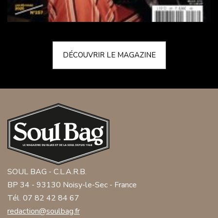
DÉCOUVRIR LE MAGAZINE
SOUL BAG - C.L.A.R.B.
BP 34 - 93130 Noisy-le-Sec - France
Tél. 07 82 42 84 67
redaction@soulbag.fr