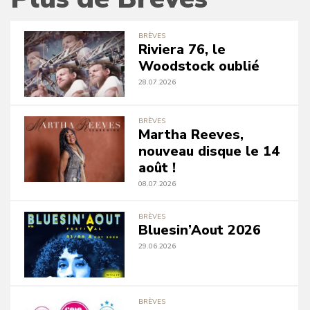
BRÈVES
Riviera 76, le
Woodstock oublié
28.07.2026
BRÈVES
Martha Reeves,
nouveau disque le 14
août !
08.07.2026
BRÈVES
Bluesin’Aout 2026
29.06.2026
BRÈVES