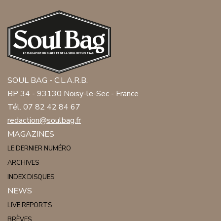
SOUL BAG - C.L.A.R.B.
BP 34 - 93130 Noisy-le-Sec - France
Tél. 07 82 42 84 67
redaction@soulbag.fr
MAGAZINES
LE DERNIER NUMÉRO
ARCHIVES
INDEX DISQUES
NEWS
LIVE REPORTS
BRÈVES