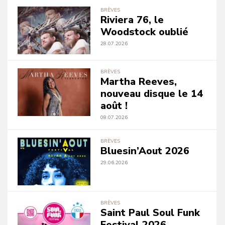
BRÈVES
Riviera 76, le
Woodstock oublié
28.07.2026
BRÈVES
Martha Reeves,
nouveau disque le 14
août !
08.07.2026
BRÈVES
Bluesin’Aout 2026
29.06.2026
BRÈVES
Saint Paul Soul Funk
Festival 2026