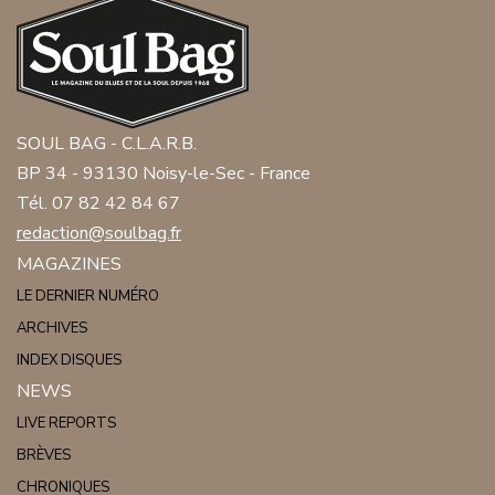
SOUL BAG - C.L.A.R.B.
BP 34 - 93130 Noisy-le-Sec - France
Tél. 07 82 42 84 67
redaction@soulbag.fr
MAGAZINES
LE DERNIER NUMÉRO
ARCHIVES
INDEX DISQUES
NEWS
LIVE REPORTS
BRÈVES
CHRONIQUES